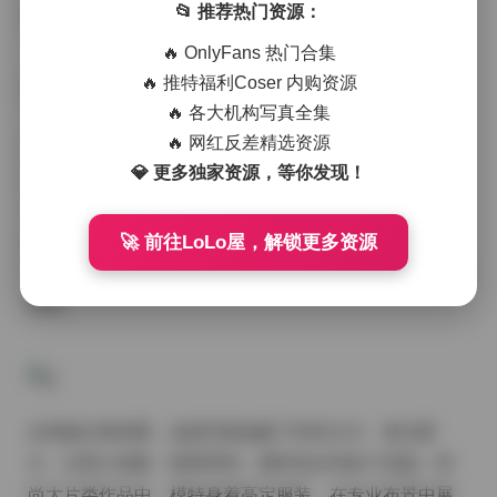
📂 推荐热门资源：
富的参考素材。
🔥 OnlyFans 热门合集
🔥 推特福利Coser 内购资源
🔥 各大机构写真全集
🔥 网红反差精选资源
这些作品从拍摄手法到后期处理都展现出了相当高的专
💎 更多独家资源，等你发现！
业水准。在光影运用方面，摄影师们巧妙地利用自然光
与人造光源的结合，营造出层次丰富的视觉效果。无论
🚀 前往LoLo屋，解锁更多资源
是柔和的晨光洒在模特面部形成的温暖质感，还是 studi
o 灯光打造出的立体轮廓，都能看出创作者对光线的精准
把控。
从风格分类来看，这批写真涵盖了时尚大片、复古胶
片、日系小清新、暗黑哥特、都市街头等多个流派。时
尚大片类作品中，模特身着高定服装，在专业布景中展