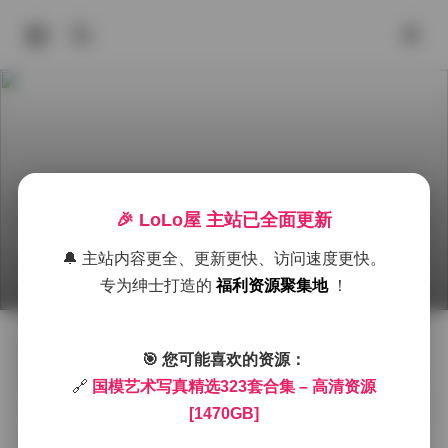
🎉 LoLo屋 主站已全面更新
国模艺术写真323套高清合集 1470GB资源分享
🔔 主站内容更全、更新更快、访问速度更快。
2025年9月26日 下午4:02
秀人内购
国模合集
国模系
专为绅士打造的
福利资源聚集地
！
作为一名资深摄影爱好者，我最近有幸整理了一批极具
🎯 您可能喜欢的资源：
收藏价值的国模艺术写真资源，这323套精选作品涵盖了
🔗
国模艺术写真精选323套合集 – 高清资源
当下最热门的拍摄风格和表现形式，总容量达到1470GB
[1470GB]
的高清素材，为写真摄影爱好者和专业从业者提供了丰