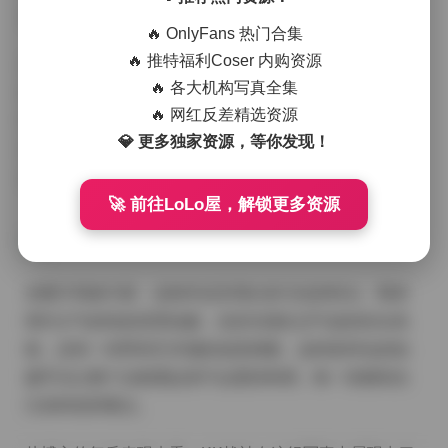
相当不错的水准。
🔥 OnlyFans 热门合集
🔥 推特福利Coser 内购资源
首先从视觉呈现来看，这组写真的拍摄氛围营造得相当
🔥 各大机构写真全集
到位。摄影师显然很擅长捕捉自然光线的变化，大部分
🔥 网红反差精选资源
照片都采用了柔和的自然光效，让人物轮廓显得格外立
💎 更多独家资源，等你发现！
体。特别是几组户外拍摄的场景，背景虚化处理得恰到
好处，既突出了主体人物，又保持了画面的整体美感。
🚀 前往LoLo屋，解锁更多资源
在图片风格方面，这组作品呈现出多元化的特点。既有
简约大气的纯色背景拍摄，也有充满生活气息的街头风
格，还有一些带有艺术感的创意构图。这种多样化的拍
摄手法让整个合集看起来不会显得单调，每一张都有自
己的特色和看点。