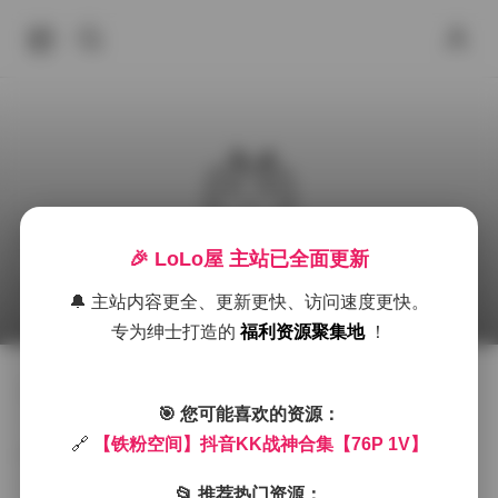
🎉 LoLo屋 主站已全面更新
抖音KK战神写真合集精选76P高清美图
🔔 主站内容更全、更新更快、访问速度更快。
2025年9月26日 下午9:22
SSS典藏
抖音
美腿
专为绅士打造的
福利资源聚集地
！
作为一名资深的社交媒体内容观察者，我最近深度浏览
🎯 您可能喜欢的资源：
了抖音KK战神的这组写真合集，不得不说这76张高清美
🔗
【铁粉空间】抖音KK战神合集【76P 1V】
图确实让人眼前一亮。从专业角度来分析，这组作品无
论是在拍摄风格、构图技巧还是整体呈现上都展现出了
📂 推荐热门资源：