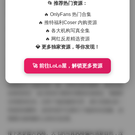
📂 推荐热门资源：
家一起来欣赏一下这个合集，看看大飞是如何通过这些
作品吸引众多粉丝的。
🔥 OnlyFans 热门合集
🔥 推特福利Coser 内购资源
本期链接:
🔥 各大机构写真全集
【更新】抖音大飞起来了(大飞的朋友圈）微密圈合集【7
🔥 网红反差精选资源
78P 92V】
💎 更多独家资源，等你发现！
首先，让我们聊聊写真内容。这个合集包含了778张照片
🚀 前往LoLo屋，解锁更多资源
和92个视频，内容非常丰富。照片大多以大飞的日常生
活为主，从早晨的起床瞬间到夜晚的休闲时光，每一张
都捕捉到了他真实的一面。没有过多的修饰，更多的是
自然的状态，这让粉丝们感觉仿佛就在他身边。视频部
分则更加生动，记录了他的健身日常、旅行见闻以及一
些搞笑的瞬间。这些内容不仅展示了他的外在形象，还
透露出他积极向上的生活态度。
接下来是图片风格。大飞的写真风格偏向清新自然，没