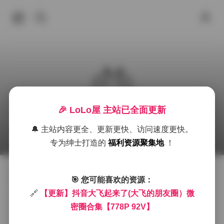
🎉 LoLo屋 主站已全面更新
抖音大飞微密圈写真合集
🔔 主站内容更全、更新更快、访问速度更快。
2025年9月27日 下午5:29
微密圈
微密圈
抖音
专为绅士打造的
福利资源聚集地
！
最近在社交媒体上，抖音大飞的微密圈内容引起了广泛
🎯 您可能喜欢的资源：
关注。作为一名长期关注他的粉丝，我不得不说，这次
🔗
【更新】抖音大飞起来了(大飞的朋友圈）微
的写真合集确实让人眼前一亮。无论是照片还是视频，
密圈合集【778P 92V】
都展现了大飞独特的个人风格和魅力。今天，我就带大