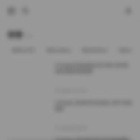
标签
Tags.
@91vcrDC
@anaimiya
@andmlove
@andne
兮兮baby写真资源打包下载 120G高
清4K素材持续更新
2026年7月17日
兮兮baby 高清4K作品全集 120G 持续
更新
2026年6月20日