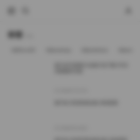
标签
Tags.
@91vcrDC
@anaimiya
@andmlove
@andne
狐不妖写真图片全集打包下载 972G
容量随时补新
2026年7月17日
狐不妖 高清资源合集 持续更新
2026年5月18日