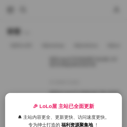
标签
Tags.
@91vcrDC
@anaimiya
@andmlove
@andne
紫蛋zidan670写真套图打包合集 124
期33G网盘获取持续补档
2026年7月16日
紫蛋@zidan670 资源合集下载 持续更
新
🎉 LoLo屋 主站已全面更新
2026年6月25日
🔔 主站内容更全、更新更快、访问速度更快。
专为绅士打造的
福利资源聚集地
！