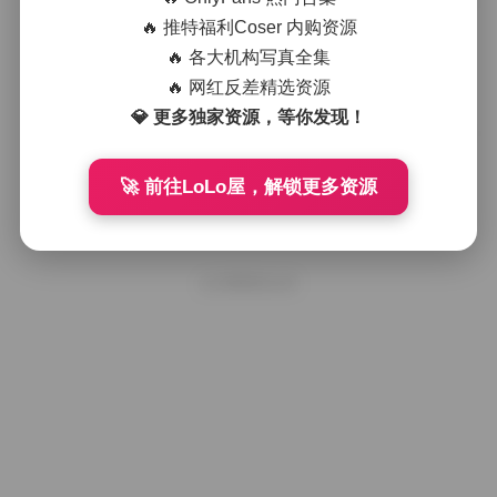
柚子酱写真集：清新风格1027张高清
影像
🔥 推特福利Coser 内购资源
🔥 各大机构写真全集
🔥 网红反差精选资源
2025年11月7日
💎 更多独家资源，等你发现！
不吃鸡蛋镜头下的柚子酱写真集：10
27张清新影像全收录
🚀 前往LoLo屋，解锁更多资源
2025年10月21日
好像就这么多