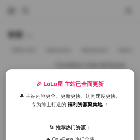
标签
Tags.
@91vcrDC
@anaimiya
@andmlove
@andne
不吃鸡蛋镜头下的柚子酱写真合集
🎉 LoLo屋 主站已全面更新
2026年1月21日
🔔 主站内容更全、更新更快、访问速度更快。
不吃鸡蛋与柚子酱清新邂逅写真全
专为绅士打造的
福利资源聚集地
！
辑：1027张高清影像合集
📂 推荐热门资源：
2025年12月17日
🔥 OnlyFans 热门合集