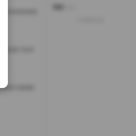
说说
Notes.
集 125GB高清资源
好像就这么多
清写真合集 125GB
B资源库 持续更新