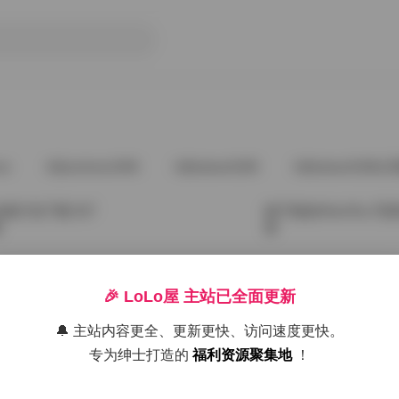
ve
@andnew1996
@babee5288
@babee5288占
合集打包下载 527
姬子猫@HimeTsu 
新
新
2026年6月25日
🎉 LoLo屋 主站已全面更新
材全集 [126GB]
姬子猫HimeTsu写真合
🔔 主站内容更全、更新更快、访问速度更快。
专为绅士打造的
福利资源聚集地
！
2026年3月25日