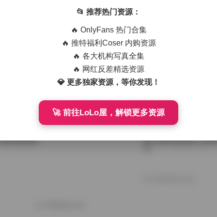
📂 推荐热门资源：
合集125GB资源包
姬子猫HimeTsu写真合
持续更新中
🔥 OnlyFans 热门合集
🔥 推特福利Coser 内购资源
🔥 各大机构写真全集
2025年12月13日
🔥 网红反差精选资源
资源合集125GB
姬子猫@HimeTsu 高
💎 更多独家资源，等你发现！
持续更新
🚀 前往LoLo屋，解锁更多资源
2025年11月30日
GB持续更新
姬子猫写真合集 125G
中
2025年9月21日
好像就这么多