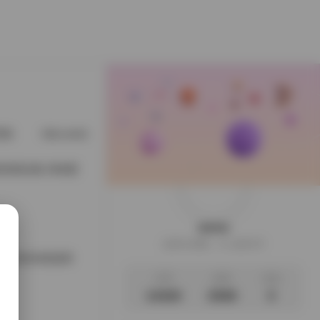
星猫
@cuteli占星猫
@DDlalolo
@demifairytw_of
写真资源合集 持续更
weme
这家伙很懒，什么都没写
集126GB资源库
文章
标签
说说
14320
2508
0