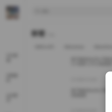
标签
Tags.
@91vcrDC
@anaimiya
@andmlo
SSS典
姬子猫@HimeTsu 写真
藏
V+7000P-177G 持续更
丝模摄
2026年7月16日
影
姬子猫@HimeTsu 写真素
持续更新
会员尊
享
2026年4月20日