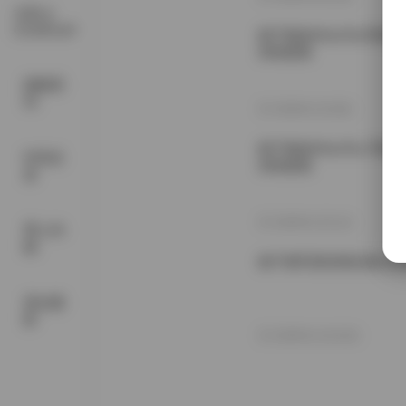
古风 &
COSPLAY
姬子猫@HimeTsu写真
持续更新
国模系
列
2026年1月18日
姬子猫@HimeTsu 写真
抖音反
持续更新
差
2025年12月1日
秀人内
购
姬子猫写真资源合集125
美女摄
影
2025年11月15日